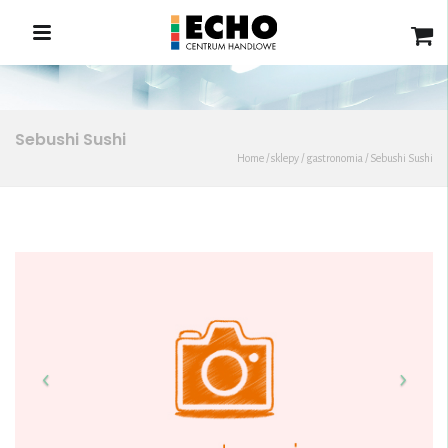
Sebushi Sushi
Home
/
sklepy
/
gastronomia
/
Sebushi Sushi