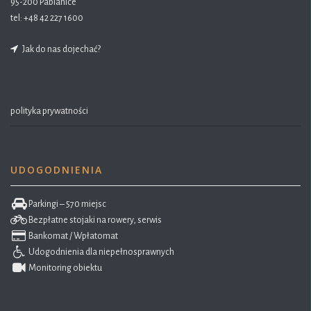
95-200 Pabianice
tel:
+48 42 227 1600
Jak do nas dojechać?
polityka prywatności
UDOGODNIENIA
Parkingi – 570 miejsc
Bezpłatne stojaki na rowery, serwis
Bankomat / Wpłatomat
Udogodnienia dla niepełnosprawnych
Monitoring obiektu