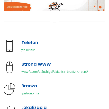
SEBUSHI SUSHI – PROMOCJE
...
Telefon
731 833 185
Strona WWW
www.fb.com/p/SushigoPabianice-61558217717146/
Branża
gastronomia
Lokalizacja