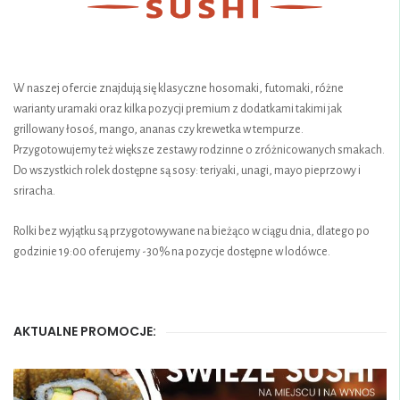
W naszej ofercie znajdują się klasyczne hosomaki, futomaki, różne
warianty uramaki oraz kilka pozycji premium z dodatkami takimi jak
grillowany łosoś, mango, ananas czy krewetka w tempurze.
Przygotowujemy też większe zestawy rodzinne o zróżnicowanych smakach.
Do wszystkich rolek dostępne są sosy: teriyaki, unagi, mayo pieprzowy i
sriracha.
Rolki bez wyjątku są przygotowywane na bieżąco w ciągu dnia, dlatego po
godzinie 19:00 oferujemy -30% na pozycje dostępne w lodówce.
AKTUALNE PROMOCJE: