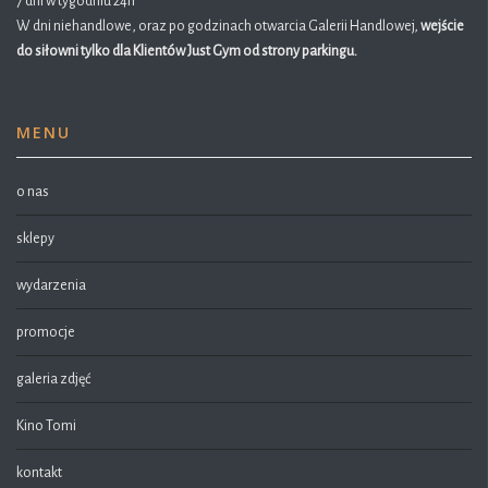
7 dni w tygodniu 24h
W dni niehandlowe, oraz po godzinach otwarcia Galerii Handlowej,
wejście
do siłowni tylko dla Klientów Just Gym od strony parkingu.
MENU
o nas
sklepy
wydarzenia
promocje
galeria zdjęć
Kino Tomi
kontakt