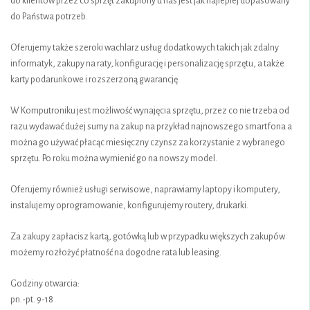
do klientów przez co sprzęt zakupiony u nas jest jak najlepiej dopasowany
do Państwa potrzeb.
Oferujemy także szeroki wachlarz usług dodatkowych takich jak zdalny
informatyk, zakupy na raty, konfigurację i personalizację sprzętu, a także
karty podarunkowe i rozszerzoną gwarancję.
W Komputroniku jest możliwość wynajęcia sprzętu, przez co nie trzeba od
razu wydawać dużej sumy na zakup na przykład najnowszego smartfona a
można go używać płacąc miesięczny czynsz za korzystanie z wybranego
sprzętu. Po roku można wymienić go na nowszy model.
Oferujemy również usługi serwisowe, naprawiamy laptopy i komputery,
instalujemy oprogramowanie, konfigurujemy routery, drukarki.
Za zakupy zapłacisz kartą, gotówką lub w przypadku większych zakupów
możemy rozłożyć płatność na dogodne rata lub leasing.
Godziny otwarcia:
pn.-pt. 9-18