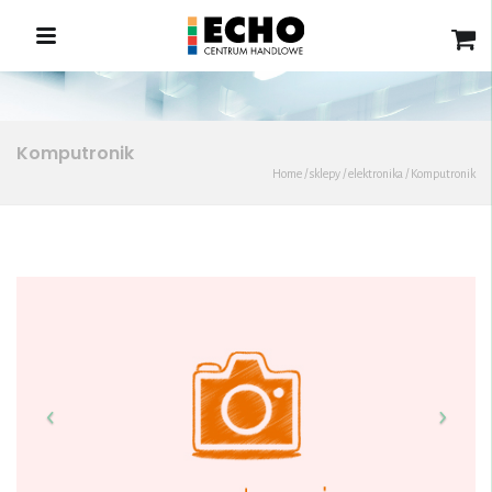
Komputronik
Home
/
sklepy
/
elektronika
/
Komputronik