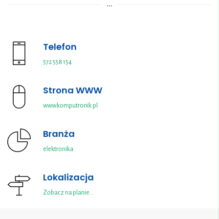
...
ROŚNIE, A CENY SPADAJĄ!
Telefon
572 558 154
Strona WWW
www.komputronik.pl
Branża
elektronika
Lokalizacja
Zobacz na planie…