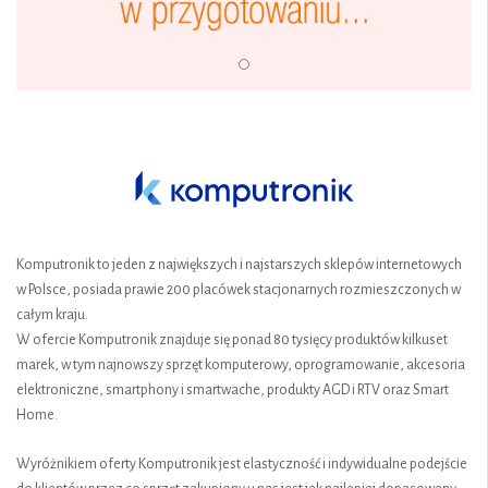
Komputronik to jeden z największych i najstarszych sklepów internetowych
w Polsce, posiada prawie 200 placówek stacjonarnych rozmieszczonych w
całym kraju.
W ofercie Komputronik znajduje się ponad 80 tysięcy produktów kilkuset
marek, w tym najnowszy sprzęt komputerowy, oprogramowanie, akcesoria
elektroniczne, smartphony i smartwache, produkty AGD i RTV oraz Smart
Home.
Wyróżnikiem oferty Komputronik jest elastyczność i indywidualne podejście