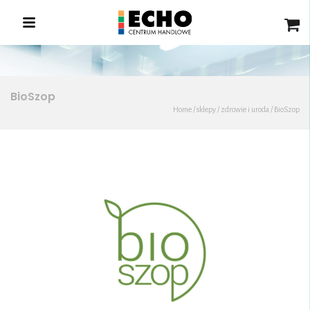
BioSzop
Home
/
sklepy
/
zdrowie i uroda
/
BioSzop