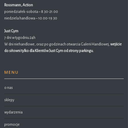
Rossmann, Action
poniedziałek-sobota – 8.30-21.00
niedziela handlowa – 10.00-19.30
Just Gym
7 dni w tygodniu 24h
W dni niehandlowe, oraz po godzinach otwarcia Galerii Handlowej,
wejście
do siłowni tylko dla Klientów Just Gym od strony parkingu.
MENU
o nas
sklepy
wydarzenia
promocje