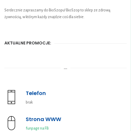
Serdecznie zapraszamy do BioSzopu! BioSzop to sklep ze zdrową
żywnością, w którym każdy znajdzie coś dla siebie.
AKTUALNE PROMOCJE:
Brak dostępnych promocji.
...
Telefon
brak
Strona WWW
funpage na FB