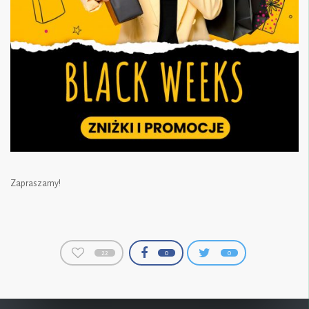
Zapraszamy!
22
0
0