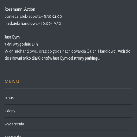
Rossmann, Action
poniedziałek-sobota – 8.30-21.00
niedziela handlowa – 10.00-19.30
Just Gym
7 dni w tygodniu 24h
W dni niehandlowe, oraz po godzinach otwarcia Galerii Handlowej,
wejście
do siłowni tylko dla Klientów Just Gym od strony parkingu.
MENU
o nas
sklepy
wydarzenia