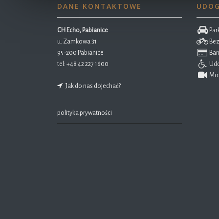
DANE KONTAKTOWE
UDOG
CH Echo, Pabianice
Park
u. Zamkowa 31
Bez
95-200 Pabianice
Ban
tel:
+48 42 227 1600
Udo
Mon
Jak do nas dojechać?
polityka prywatności