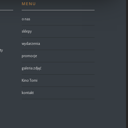
MENU
o nas
sklepy
wydarzenia
ty
promocje
galeria zdjęć
Kino Tomi
kontakt