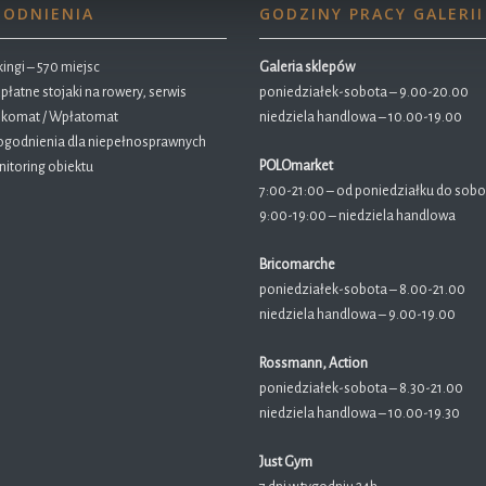
ODNIENIA
GODZINY PRACY GALERII
ingi – 570 miejsc
Galeria sklepów
płatne stojaki na rowery, serwis
poniedziałek-sobota – 9.00-20.00
komat / Wpłatomat
niedziela handlowa – 10.00-19.00
godnienia dla niepełnosprawnych
POLOmarket
itoring obiektu
7:00-21:00 – od poniedziałku do sobo
9:00-19:00 – niedziela handlowa
Bricomarche
poniedziałek-sobota – 8.00-21.00
niedziela handlowa – 9.00-19.00
Rossmann, Action
poniedziałek-sobota – 8.30-21.00
niedziela handlowa – 10.00-19.30
Just Gym