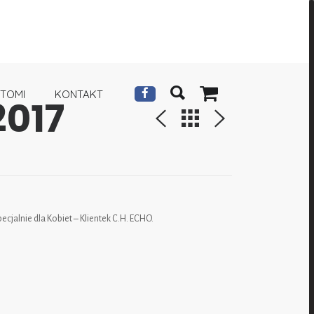
 TOMI
KONTAKT
2017
cjalnie dla Kobiet – Klientek C.H. ECHO.