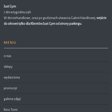
Just Gym
7 dni w tygodniu 24h
W dni niehandlowe, oraz po godzinach otwarcia Galerii Handlowej,
wejście
do siłowni tylko dla Klientów Just Gym od strony parkingu.
MENU
o nas
sklepy
wydarzenia
promocje
galeria zdjęć
Kino Tomi