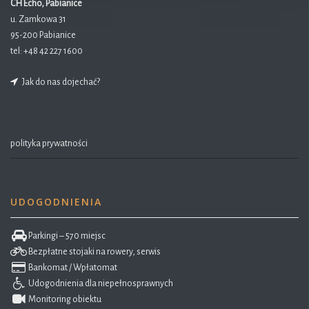
CH Echo, Pabianice
u. Zamkowa 31
95-200 Pabianice
tel:
+48 42 227 1600
Jak do nas dojechać?
polityka prywatności
UDOGODNIENIA
Parkingi – 570 miejsc
Bezpłatne stojaki na rowery, serwis
Bankomat / Wpłatomat
Udogodnienia dla niepełnosprawnych
Monitoring obiektu