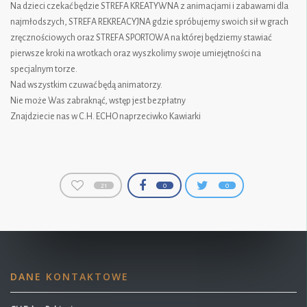
Na dzieci czekać będzie STREFA KREATYWNA z animacjami i zabawami dla
najmłodszych, STREFA REKREACYJNA gdzie spróbujemy swoich sił w grach
zręcznościowych oraz STREFA SPORTOWA na której będziemy stawiać
pierwsze kroki na wrotkach oraz wyszkolimy swoje umiejętności na
specjalnym torze.
Nad wszystkim czuwać będą animatorzy.
Nie może Was zabraknąć, wstęp jest bezpłatny
Znajdziecie nas w C.H. ECHO naprzeciwko Kawiarki
21
0
0
DANE KONTAKTOWE