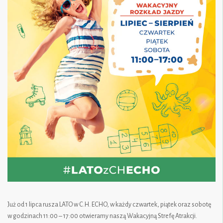
Już od 1 lipca rusza LATO w C.H. ECHO, w każdy czwartek, piątek oraz sobotę
w godzinach 11:00 – 17:00 otwieramy naszą Wakacyjną Strefę Atrakcji.