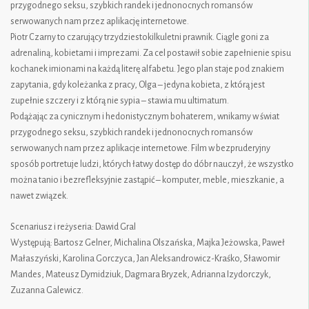
przygodnego seksu, szybkich randek i jednonocnych romansów
serwowanych nam przez aplikację internetowe.
Piotr Czarny to czarujący trzydziestokilkuletni prawnik. Ciągle goni za
adrenaliną, kobietami i imprezami. Za cel postawił sobie zapełnienie spisu
kochanek imionami na każdą literę alfabetu. Jego plan staje pod znakiem
zapytania, gdy koleżanka z pracy, Olga – jedyna kobieta, z którą jest
zupełnie szczery i z którą nie sypia – stawia mu ultimatum.
Podążając za cynicznym i hedonistycznym bohaterem, wnikamy w świat
przygodnego seksu, szybkich randek i jednonocnych romansów
serwowanych nam przez aplikacje internetowe. Film w bezpruderyjny
sposób portretuje ludzi, których łatwy dostęp do dóbr nauczył, że wszystko
można tanio i bezrefleksyjnie zastąpić – komputer, meble, mieszkanie, a
nawet związek.
Scenariusz i reżyseria: Dawid Gral
Występują: Bartosz Gelner, Michalina Olszańska, Majka Jeżowska, Paweł
Małaszyński, Karolina Gorczyca, Jan Aleksandrowicz-Kraśko, Sławomir
Mandes, Mateusz Dymidziuk, Dagmara Bryzek, Adrianna Izydorczyk,
Zuzanna Galewicz.