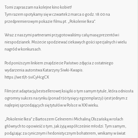
Tomi zapraszam na kolejne kino kobiet!
Tym razem spotykamy się w czwartek 2 marca o godz. 18:00 na
przedpremierowym pokazie filmu pt. „Pokolenie Ikea”.
Wraz z naszymi partnerami przygotowaliśmy całą masę prezentów i
niespodzianek. Możecie spodziewać ciekawych gości specjalnych i wielu
nagród w konkursach.
Pod poniższym linkiem znajdziecie Państwo zdjęcia z ostatniego
wydarzenia autorstwa Katarzyny Siwki-Kwapis.
https://we.tl/t-5viCyHcgCX
Film jest adaptacją bestsellerowej książki o tym samym tytule, która odniosła
ogromny sukces na rynku (ponad 150 tysięcy egzemplarzy) i jest jednym z
najlepiej sprzedających się tytułów w Polsce w XXI wieku.
„Pokolenie Ikea” z Bartoszem Gelnerem i Michaliną Olszańską w rolach
głównych to opowieść o tym, jak żyją współcześnie młodzi. Tym samym,
podążając za cynicznym i hedonistycznym bohaterem, wnikamy w świat