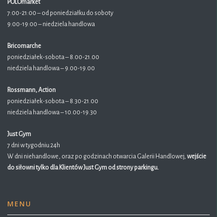
POLOmarket
7:00-21:00 – od poniedziałku do soboty
9:00-19:00 – niedziela handlowa
Bricomarche
poniedziałek-sobota – 8.00-21.00
niedziela handlowa – 9.00-19.00
Rossmann, Action
poniedziałek-sobota – 8.30-21.00
niedziela handlowa – 10.00-19.30
Just Gym
7 dni w tygodniu 24h
W dni niehandlowe, oraz po godzinach otwarcia Galerii Handlowej,
wejście
do siłowni tylko dla Klientów Just Gym od strony parkingu.
MENU