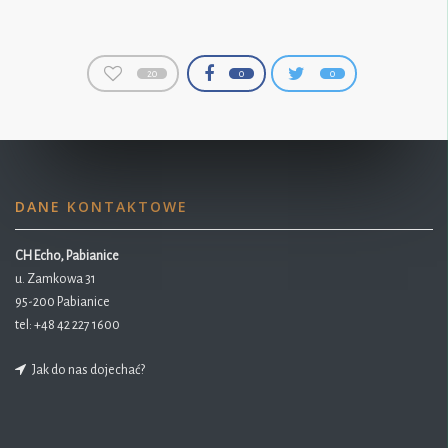
20
0
0
DANE KONTAKTOWE
CH Echo, Pabianice
u. Zamkowa 31
95-200 Pabianice
tel:
+48 42 227 1600
Jak do nas dojechać?