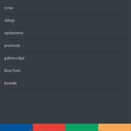
o nas
sklepy
wydarzenia
promocje
galeria zdjęć
Kino Tomi
kontakt