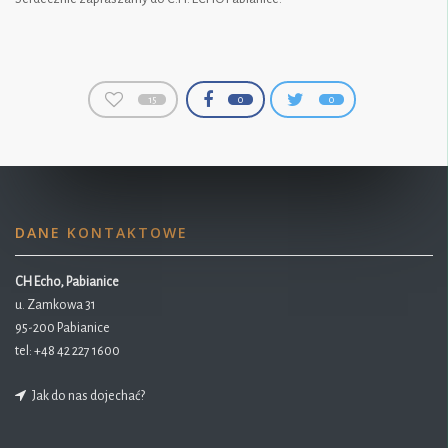
15
0
0
DANE KONTAKTOWE
CH Echo, Pabianice
u. Zamkowa 31
95-200 Pabianice
tel:
+48 42 227 1600
Jak do nas dojechać?