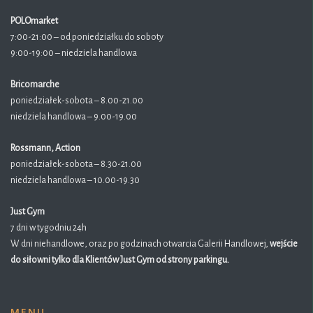
POLOmarket
7:00-21:00 – od poniedziałku do soboty
9:00-19:00 – niedziela handlowa
Bricomarche
poniedziałek-sobota – 8.00-21.00
niedziela handlowa – 9.00-19.00
Rossmann, Action
poniedziałek-sobota – 8.30-21.00
niedziela handlowa – 10.00-19.30
Just Gym
7 dni w tygodniu 24h
W dni niehandlowe, oraz po godzinach otwarcia Galerii Handlowej,
wejście
do siłowni tylko dla Klientów Just Gym od strony parkingu.
MENU