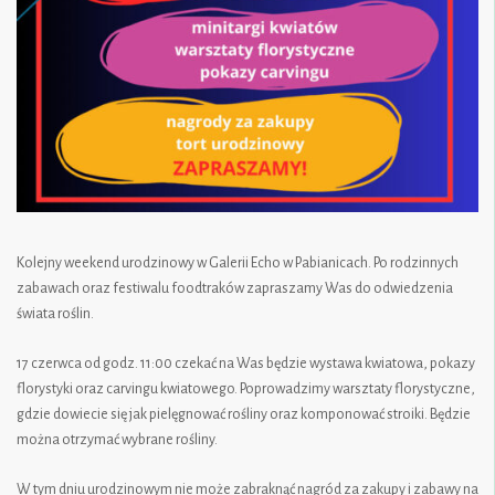
Kolejny weekend urodzinowy w Galerii Echo w Pabianicach. Po rodzinnych
zabawach oraz festiwalu foodtraków zapraszamy Was do odwiedzenia
świata roślin.
17 czerwca od godz. 11:00 czekać na Was będzie wystawa kwiatowa, pokazy
florystyki oraz carvingu kwiatowego. Poprowadzimy warsztaty florystyczne,
gdzie dowiecie się jak pielęgnować rośliny oraz komponować stroiki. Będzie
można otrzymać wybrane rośliny.
W tym dniu urodzinowym nie może zabraknąć nagród za zakupy i zabawy na