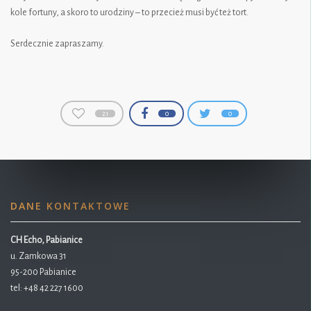
kole fortuny, a skoro to urodziny – to przecież musi być też tort.
Serdecznie zapraszamy.
21
0
0
DANE KONTAKTOWE
CH Echo, Pabianice
u. Zamkowa 31
95-200 Pabianice
tel:
+48 42 227 1600