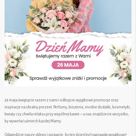
26 maja świętujcie razem z nami i odkryjcie wyjątkowe promocje oraz
inspiracje na idealny prezent. Perfumy, biżuteria, modne dodatki, kosmetyki,
kwiaty czy chwila relaksu przy wspólnej kawie – u nas znajdziecie wszystko,
by wywołać uśmiech każdej Mamy.
Odwiedźcie nasze sklepy i sprawcie, by ten dzień był naprawdę wyjątkowy!