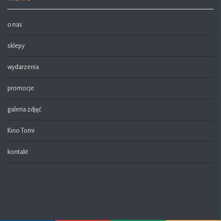
o nas
sklepy
wydarzenia
promocje
galeria zdjęć
Kino Tomi
kontakt