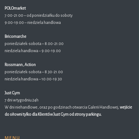
POLOmarket
7:00-21:00 – od poniedziałku do soboty
9:00-19:00 – niedziela handlowa
Bricomarche
poniedziałek-sobota – 8.00-21.00
niedziela handlowa – 9.00-19.00
Rossmann, Action
poniedziałek-sobota – 8.30-21.00
niedziela handlowa – 10.00-19.30
Just Gym
7 dni w tygodniu 24h
W dni niehandlowe, oraz po godzinach otwarcia Galerii Handlowej,
wejście
do siłowni tylko dla Klientów Just Gym od strony parkingu.
MENU