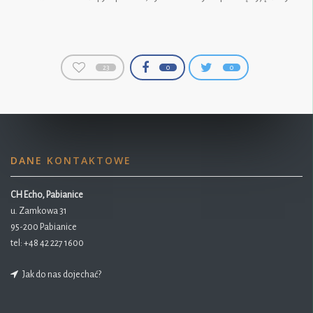
23
0
0
DANE KONTAKTOWE
CH Echo, Pabianice
u. Zamkowa 31
95-200 Pabianice
tel:
+48 42 227 1600
Jak do nas dojechać?