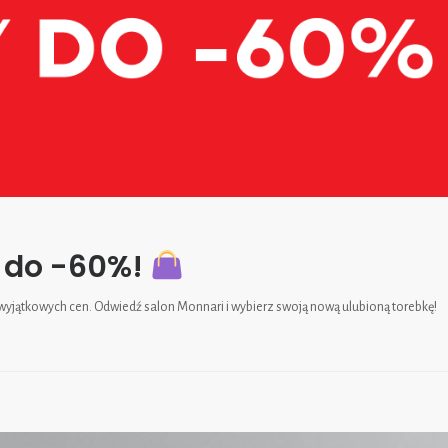
 do -60%!
 z wyjątkowych cen. Odwiedź salon Monnari i wybierz swoją nową ulubioną torebkę!