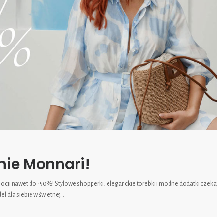
nie Monnari!
cji nawet do -50%! Stylowe shopperki, eleganckie torebki i modne dodatki czeka
l dla siebie w świetnej…