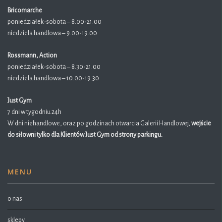
Bricomarche
poniedziałek-sobota – 8.00-21.00
niedziela handlowa – 9.00-19.00
Rossmann, Action
poniedziałek-sobota – 8.30-21.00
niedziela handlowa – 10.00-19.30
Just Gym
7 dni w tygodniu 24h
W dni niehandlowe, oraz po godzinach otwarcia Galerii Handlowej,
wejście
do siłowni tylko dla Klientów Just Gym od strony parkingu.
MENU
o nas
sklepy