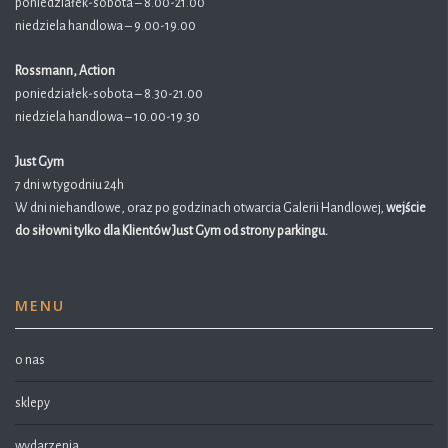
poniedziałek-sobota – 8.00-21.00
niedziela handlowa – 9.00-19.00
Rossmann, Action
poniedziałek-sobota – 8.30-21.00
niedziela handlowa – 10.00-19.30
Just Gym
7 dni w tygodniu 24h
W dni niehandlowe, oraz po godzinach otwarcia Galerii Handlowej,
wejście
do siłowni tylko dla Klientów Just Gym od strony parkingu.
MENU
o nas
sklepy
wydarzenia