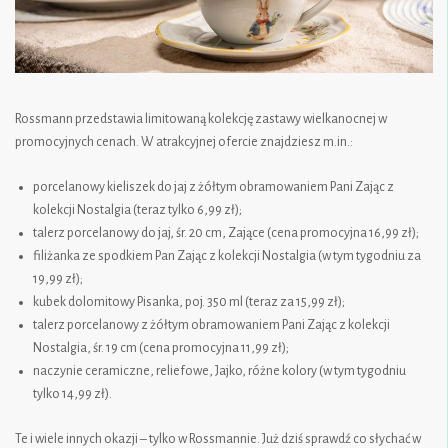
Rossmann przedstawia limitowaną kolekcję zastawy wielkanocnej w
promocyjnych cenach. W atrakcyjnej ofercie znajdziesz m.in.:
porcelanowy kieliszek do jaj z żółtym obramowaniem Pani Zając z
kolekcji Nostalgia (teraz tylko 6,99 zł);
talerz porcelanowy do jaj, śr. 20 cm, Zające (cena promocyjna 16,99 zł);
filiżanka ze spodkiem Pan Zając z kolekcji Nostalgia (w tym tygodniu za
19,99 zł);
kubek dolomitowy Pisanka, poj. 350 ml (teraz za 15,99 zł);
talerz porcelanowy z żółtym obramowaniem Pani Zając z kolekcji
Nostalgia, śr. 19 cm (cena promocyjna 11,99 zł);
naczynie ceramiczne, reliefowe, Jajko, różne kolory (w tym tygodniu
tylko 14,99 zł).
Te i wiele innych okazji – tylko w Rossmannie. Już dziś sprawdź co słychać w