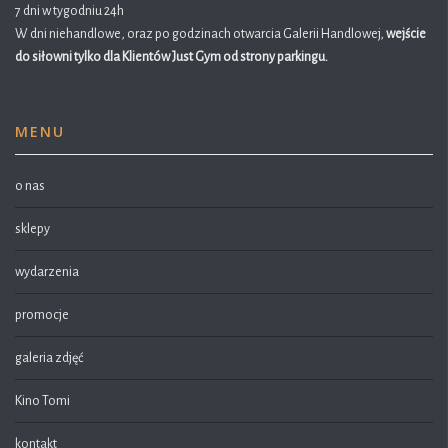
7 dni w tygodniu 24h
W dni niehandlowe, oraz po godzinach otwarcia Galerii Handlowej,
wejście
do siłowni tylko dla Klientów Just Gym od strony parkingu.
MENU
o nas
sklepy
wydarzenia
promocje
galeria zdjęć
Kino Tomi
kontakt