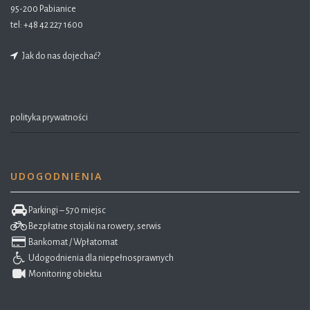
95-200 Pabianice
tel:
+48 42 227 1600
Jak do nas dojechać?
polityka prywatności
UDOGODNIENIA
Parkingi – 570 miejsc
Bezpłatne stojaki na rowery, serwis
Bankomat / Wpłatomat
Udogodnienia dla niepełnosprawnych
Monitoring obiektu