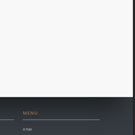
MENU
o nas