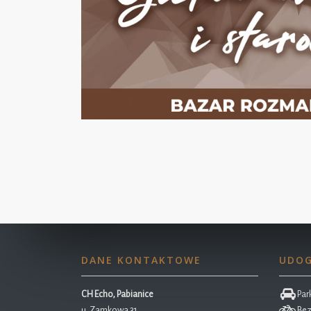
DANE KONTAKTOWE
UDOG
CH Echo, Pabianice
Park
u. Zamkowa 31
Bez