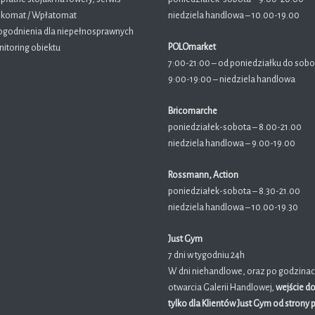
komat / Wpłatomat
niedziela handlowa – 10.00-19.00
godnienia dla niepełnosprawnych
POLOmarket
itoring obiektu
7:00-21:00 – od poniedziałku do sobo
9:00-19:00 – niedziela handlowa
Bricomarche
poniedziałek-sobota – 8.00-21.00
niedziela handlowa – 9.00-19.00
Rossmann, Action
poniedziałek-sobota – 8.30-21.00
niedziela handlowa – 10.00-19.30
Just Gym
7 dni w tygodniu 24h
W dni niehandlowe, oraz po godzina
otwarcia Galerii Handlowej,
wejście do
tylko dla Klientów Just Gym od strony 