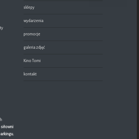
sklepy
wydarzenia
ty
promocje
galeria zdjęć
Kino Tomi
kontakt
ch
 siłowni
parkingu.