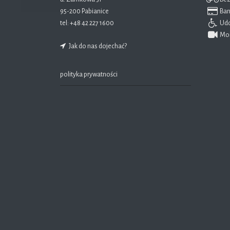
95-200 Pabianice
Ban
tel:
+48 42 227 1600
Udo
Mon
Jak do nas dojechać?
polityka prywatności