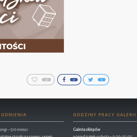
20
0
0
ODNIENIA
GODZINY PRACY GALERII
ingi – 570 miejsc
Galeria sklepów
płatne stojaki na rowery, serwis
poniedziałek-sobota – 9.00-20.00