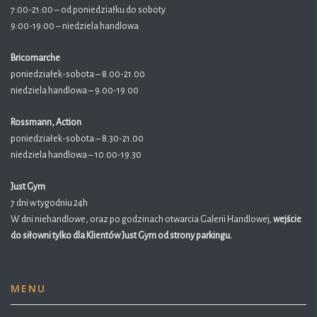
7:00-21:00 – od poniedziałku do soboty
9:00-19:00 – niedziela handlowa
Bricomarche
poniedziałek-sobota – 8.00-21.00
niedziela handlowa – 9.00-19.00
Rossmann, Action
poniedziałek-sobota – 8.30-21.00
niedziela handlowa – 10.00-19.30
Just Gym
7 dni w tygodniu 24h
W dni niehandlowe, oraz po godzinach otwarcia Galerii Handlowej,
wejście
do siłowni tylko dla Klientów Just Gym od strony parkingu.
MENU