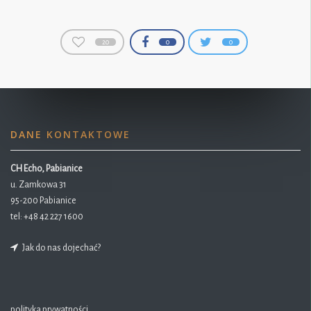
20
0
0
DANE KONTAKTOWE
CH Echo, Pabianice
u. Zamkowa 31
95-200 Pabianice
tel:
+48 42 227 1600
Jak do nas dojechać?
polityka prywatności