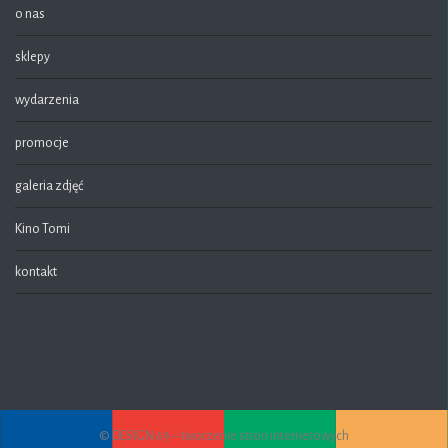
o nas
sklepy
wydarzenia
promocje
galeria zdjęć
Kino Tomi
kontakt
© DESIGN 69 – tworzenie stron internetowych